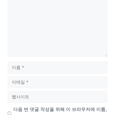
댓
글
이
름
이
메
웹
일
사
다음 번 댓글 작성을 위해 이 브라우저에 이름,
이