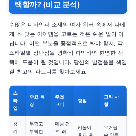
택할까? (비교 분석)
수많은 디자인과 소재의 여자 워커 속에서 나에
게 꼭 맞는 아이템을 고르는 것은 쉬운 일이 아
닙니다. 어떤 부분을 중점적으로 봐야 할지, 각
스타일별 장단점을 명확히 파악하면 현명한 선
택에 도움이 될 것입니다. 당신의 발걸음을 책임
질 최고의 파트너를 찾아보세요.
스
주요 특
추천
고려 사
타
장점
징
코디
항
일
청
두껍고
데님 팬
키높이
무거울
키
투박한
츠, 레
효과, 편
수 있음,