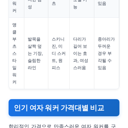
워
츠
있음
성
능
커
앵
클
부
발목을
스키니
다리가
종아리가
츠
살짝 덮
진, 미
길어 보
두꺼운
스
는 기장,
디 스커
이는 효
경우 부
타
슬림한
트, 원
과, 여성
각될 수
일
라인
피스
스러움
있음
워
커
인기 여자 워커 가격대별 비교
합리적인 가격으로 만족스러운 여자 워커를 구