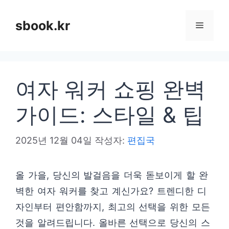
컨
텐
sbook.kr
메
츠
로
뉴
건
여자 워커 쇼핑 완벽
너
뛰
가이드: 스타일 & 팁
기
2025년 12월 04일
작성자:
편집국
올 가을, 당신의 발걸음을 더욱 돋보이게 할 완
벽한 여자 워커를 찾고 계신가요? 트렌디한 디
자인부터 편안함까지, 최고의 선택을 위한 모든
것을 알려드립니다. 올바른 선택으로 당신의 스