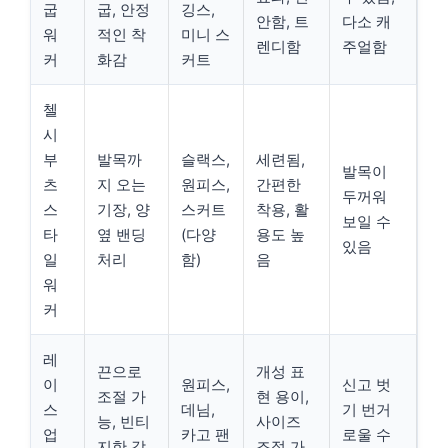
굽
굽, 안정
깅스,
안함, 트
다소 캐
워
적인 착
미니 스
렌디함
주얼함
커
화감
커트
첼
시
부
발목까
슬랙스,
세련됨,
발목이
츠
지 오는
원피스,
간편한
두꺼워
스
기장, 양
스커트
착용, 활
보일 수
타
옆 밴딩
(다양
용도 높
있음
일
처리
함)
음
워
커
레
끈으로
개성 표
이
원피스,
신고 벗
조절 가
현 용이,
스
데님,
기 번거
능, 빈티
사이즈
업
카고 팬
로울 수
지한 감
조절 가