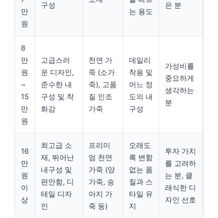
구성
은 분
만
는 용도
원
8
만
고급스러
천연 가
데일리
가성비를
원
운 디자인,
죽 (소가
착용 및
중요하게
~
준수한 내
죽), 고품
어느 정
생각하는
15
구성 및 착
질 인조
도의 내
분
만
화감
가죽
구성
원
최고급 소
프리미
오래도
16
투자 가치
재, 뛰어난
엄 천연
록 변함
만
를 고려하
내구성 및
가죽 (양
없는 품
원
는 분, 클
편안함, 디
가죽, 송
질과 스
이
래식한 디
테일 디자
아지 가
타일 유
상
자인 선호
인
죽 등)
지