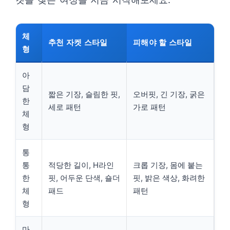
체
추천 자켓 스타일
피해야 할 스타일
형
아
담
짧은 기장, 슬림한 핏,
오버핏, 긴 기장, 굵은
한
세로 패턴
가로 패턴
체
형
통
통
적당한 길이, H라인
크롭 기장, 몸에 붙는
한
핏, 어두운 단색, 숄더
핏, 밝은 색상, 화려한
체
패드
패턴
형
마