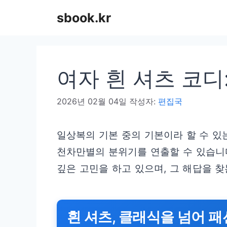
컨
sbook.kr
텐
츠
로
여자 흰 셔츠 코디
건
너
2026년 02월 04일
작성자:
편집국
뛰
기
일상복의 기본 중의 기본이라 할 수 있
천차만별의 분위기를 연출할 수 있습니다
깊은 고민을 하고 있으며, 그 해답을 
흰 셔츠, 클래식을 넘어 