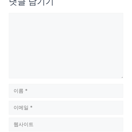
댓글 남기기
댓
글
이
름
이
메
웹
일
사