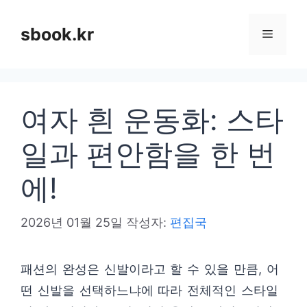
컨
텐
sbook.kr
메
츠
로
뉴
건
여자 흰 운동화: 스타
너
뛰
일과 편안함을 한 번
기
에!
2026년 01월 25일
작성자:
편집국
패션의 완성은 신발이라고 할 수 있을 만큼, 어
떤 신발을 선택하느냐에 따라 전체적인 스타일