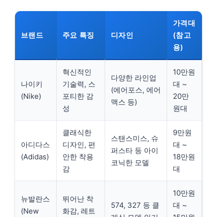
가격대
브랜드
주요 특징
디자인
(참고
용)
혁신적인
10만원
다양한 라인업
나이키
기술력, 스
대 ~
(에어포스, 에어
(Nike)
포티한 감
20만
맥스 등)
성
원대
클래식한
9만원
스탠스미스, 슈
아디다스
디자인, 편
대 ~
퍼스타 등 아이
(Adidas)
안한 착용
18만원
코닉한 모델
감
대
10만원
뉴발란스
뛰어난 착
574, 327 등 클
대 ~
(New
화감, 레트