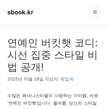
컨
텐
sbook.kr
메
츠
로
뉴
건
연예인 버킷햇 코디:
너
뛰
시선 집중 스타일 비
기
법 공개!
2025년 10월 28일
작성자:
편집국
수많은 패셔니스타들이 사랑하는 아이템, 바로
‘연예인 버킷햇’입니다. 올여름, 당신의 스타일