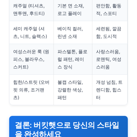
캐주얼 (티셔츠,
기본 면 소재,
편안함, 활동
맨투맨, 후드티)
로고 플레이
적, 스포티
세미 캐주얼 (셔
베이직 컬러,
세련됨, 깔끔
츠, 니트, 슬랙스)
린넨 소재
함, 도시적
여성스러운 룩 (원
파스텔톤, 플로
사랑스러움,
피스, 블라우스,
럴 패턴, 레이
로맨틱, 여성
스커트)
스 장식
스러움
힙한/스트릿 (오버
볼캡 스타일,
개성 넘침, 트
핏 의류, 조거팬
강렬한 색상,
렌디함, 힙스
츠)
패턴
터
결론: 버킷햇으로 당신의 스타일
을 완성하세요