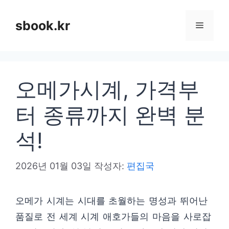
컨
텐
sbook.kr
메
츠
로
뉴
건
오메가시계, 가격부
너
뛰
터 종류까지 완벽 분
기
석!
2026년 01월 03일
작성자:
편집국
오메가 시계는 시대를 초월하는 명성과 뛰어난
품질로 전 세계 시계 애호가들의 마음을 사로잡