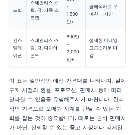
스테인리스 스
~
클래식하고 우
드빌
틸, 금, 가죽 스
1,500
아한 디자인
트랩
만+
800만
컨스
스테인리스 스
섬세한 디테일,
~
텔레
틸, 금, 다이아
고급스러운 마
3,000
이션
몬드
감
만+
이 표는 일반적인 예상 가격대를 나타내며, 실제
구매 시점의 환율, 프로모션, 판매처 등에 따라
달라질 수 있음을 유념해주시기 바랍니다. 합리
적인 가격으로 오메가 시계를 만날 수 있는 기
회를 잡는 것이 중요합니다. 때로는 공식 판매처
가 아닌, 신뢰할 수 있는 중고 시장이나 리세일