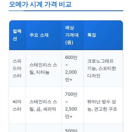
오메가 시계 가격 비교
예상
컬렉
주요 소재
가격대
특징
션
(원)
600만
스피
크로노그래프
스테인리스 스
~
드마
기능, 스포티한
틸, 티타늄
2,000
스터
디자인
만+
700만
씨마
스테인리스 스
~
뛰어난 방수 성
스터
틸, 금, 세라믹
2,500
능, 견고한 구조
만+
500만