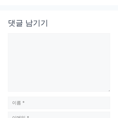
댓글 남기기
댓
글
이
름
이