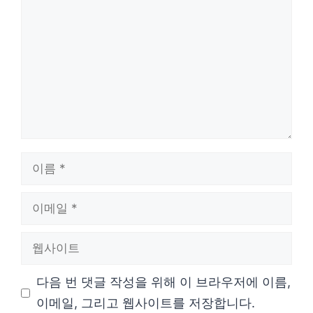
글
이
름
이
메
웹
일
사
다음 번 댓글 작성을 위해 이 브라우저에 이름,
이
이메일, 그리고 웹사이트를 저장합니다.
트