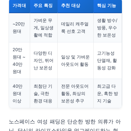
가격대
주요 특징
추천 대상
핵심 기능
가벼운 무
생활 방수/
~20만
데일리 캐주얼
게, 일상생
방풍, 우수
원대
룩 선호 고객
활에 적합
한 보온성
20만
다양한 디
고기능성
원대 ~
일상 및 가벼운
자인, 뛰어
단열재, 활
40만
아웃도어 활동
난 보온성
동성 강화
원대
40만
최첨단 기
전문 아웃도어
최고급 다
원대
술, 극한
활동, 최상의
운, 혹한 방
이상
환경 대응
보온성 추구
지 기술
노스페이스 여성 패딩은 단순한 방한 의류가 아
닌, 당신의 라이프스타일을 업그레이드하는 현