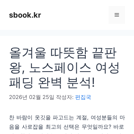
컨
텐
sbook.kr
메
츠
로
뉴
건
올겨울 따뜻함 끝판
너
뛰
왕, 노스페이스 여성
기
패딩 완벽 분석!
2026년 02월 25일
작성자:
편집국
찬 바람이 옷깃을 파고드는 계절, 여성분들의 마
음을 사로잡을 최고의 선택은 무엇일까요? 바로