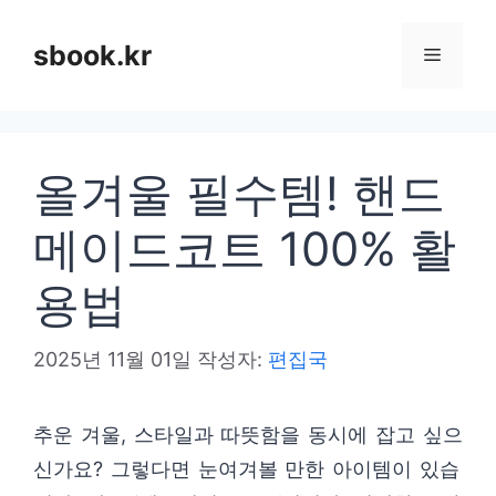
컨
텐
sbook.kr
메
츠
로
뉴
건
올겨울 필수템! 핸드
너
뛰
메이드코트 100% 활
기
용법
2025년 11월 01일
작성자:
편집국
추운 겨울, 스타일과 따뜻함을 동시에 잡고 싶으
신가요? 그렇다면 눈여겨볼 만한 아이템이 있습