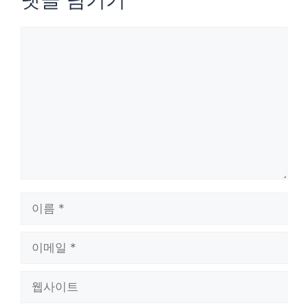
댓
글
이
름
이
메
웹
일
사