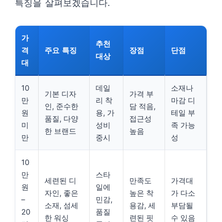
특징을 살펴보겠습니다.
가
추천
격
주요 특징
장점
단점
대상
대
10
데일
소재나
기본 디자
가격 부
만
리 착
마감 디
인, 준수한
담 적음,
원
용, 가
테일 부
품질, 다양
접근성
미
성비
족 가능
한 브랜드
높음
만
중시
성
10
만
스타
세련된 디
만족도
가격대
원
일에
자인, 좋은
높은 착
가 다소
–
민감,
소재, 섬세
용감, 세
부담될
20
품질
한 워싱
련된 핏
수 있음