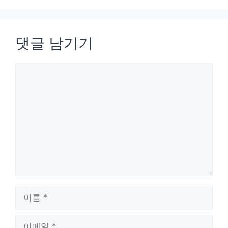
댓글 남기기
댓
글
이
름
이