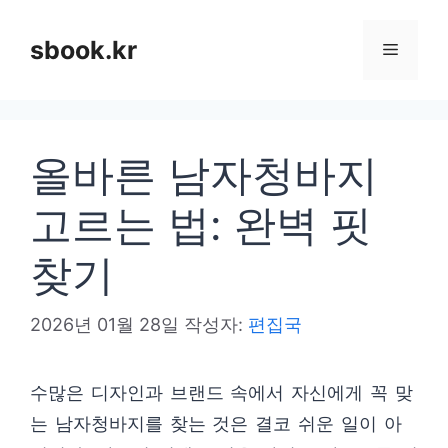
컨
텐
sbook.kr
메
츠
로
뉴
건
올바른 남자청바지
너
뛰
고르는 법: 완벽 핏
기
찾기
2026년 01월 28일
작성자:
편집국
수많은 디자인과 브랜드 속에서 자신에게 꼭 맞
는 남자청바지를 찾는 것은 결코 쉬운 일이 아