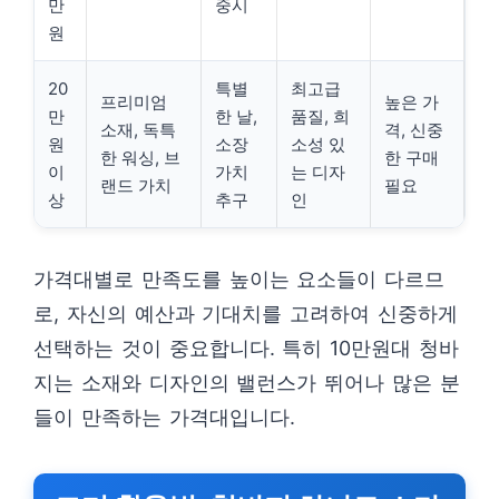
만
중시
원
20
특별
최고급
프리미엄
높은 가
만
한 날,
품질, 희
소재, 독특
격, 신중
원
소장
소성 있
한 워싱, 브
한 구매
이
가치
는 디자
랜드 가치
필요
상
추구
인
가격대별로 만족도를 높이는 요소들이 다르므
로, 자신의 예산과 기대치를 고려하여 신중하게
선택하는 것이 중요합니다. 특히 10만원대 청바
지는 소재와 디자인의 밸런스가 뛰어나 많은 분
들이 만족하는 가격대입니다.