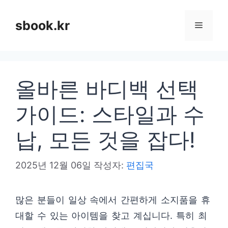
컨
텐
sbook.kr
메
츠
로
뉴
건
올바른 바디백 선택
너
뛰
가이드: 스타일과 수
기
납, 모든 것을 잡다!
2025년 12월 06일
작성자:
편집국
많은 분들이 일상 속에서 간편하게 소지품을 휴
대할 수 있는 아이템을 찾고 계십니다. 특히 최