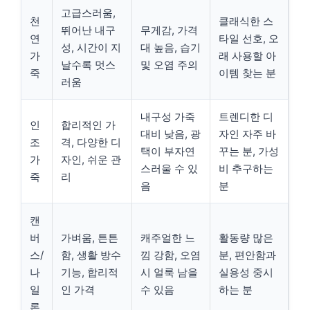
고급스러움,
천
클래식한 스
뛰어난 내구
무게감, 가격
연
타일 선호, 오
성, 시간이 지
대 높음, 습기
가
래 사용할 아
날수록 멋스
및 오염 주의
죽
이템 찾는 분
러움
내구성 가죽
트렌디한 디
인
합리적인 가
대비 낮음, 광
자인 자주 바
조
격, 다양한 디
택이 부자연
꾸는 분, 가성
가
자인, 쉬운 관
스러울 수 있
비 추구하는
죽
리
음
분
캔
버
가벼움, 튼튼
캐주얼한 느
활동량 많은
스/
함, 생활 방수
낌 강함, 오염
분, 편안함과
나
기능, 합리적
시 얼룩 남을
실용성 중시
일
인 가격
수 있음
하는 분
론