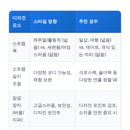
디자인
스타일 영향
추천 경우
요소
캐주얼/활동적 (넓
일상, 여행 (넓음)
스트랩
음) vs. 세련됨/여성
vs. 데이트, 격식 있
폭
스러움 (얇음)
는 자리 (얇음)
스트랩
다양한 코디 가능성,
크로스백, 숄더백 등
길이
체형 보완
다양한 연출 원할 때
조절
잠금
장치
고급스러움, 보안성,
디자인 포인트 강조,
(버클/
디자인 포인트
소지품 안전 중요 시
지퍼)