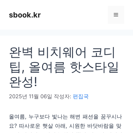
컨
텐
sbook.kr
메
츠
로
뉴
건
완벽 비치웨어 코디
너
뛰
팁, 올여름 핫스타일
기
완성!
2025년 11월 06일
작성자:
편집국
올여름, 누구보다 빛나는 해변 패션을 꿈꾸시나
요? 따사로운 햇살 아래, 시원한 바닷바람을 맞