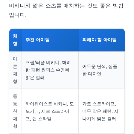
비키니와 짧은 쇼츠를 매치하는 것도 좋은 방법
입니다.
체
추천 아이템
피해야 할 아이템
형
마
프릴/러플 비키니, 화려
른
어두운 단색, 심플
한 패턴 원피스 수영복,
체
한 디자인
밝은 컬러
형
통
통
하이웨이스트 비키니, 모
가로 스트라이프,
한
노키니, 세로 스트라이
너무 작은 패턴, 지
체
프, 랩 스타일
나치게 밝은 컬러
형