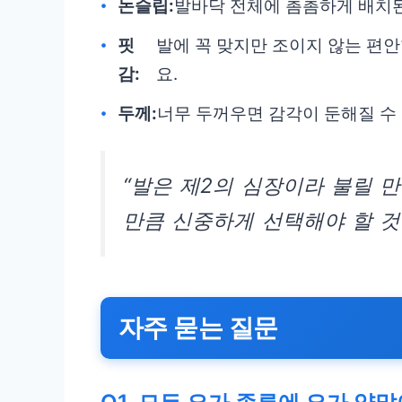
논슬립:
발바닥 전체에 촘촘하게 배치된
핏
발에 꼭 맞지만 조이지 않는 편
감:
요.
두께:
너무 두꺼우면 감각이 둔해질 수
“발은 제2의 심장이라 불릴 
만큼 신중하게 선택해야 할 것
자주 묻는 질문