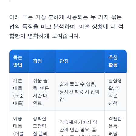
아래 표는 가장 흔하게 사용되는 두 가지 묶는
법의 특징을 비교 분석하여, 어떤 상황에 더 적
합한지 명확하게 보여줍니다.
묶는
추천
장점
단점
방법
활동
기본
쉬운 습
일상생
쉽게 풀릴 수 있음,
매듭
득, 빠른
활, 가
장시간 착용 시 압박
(표준
시간 내
벼운
감
매듭)
완료
산책
이중
강력한
격렬한
익숙해지기까지 약
매듭
고정력,
운동,
간의 연습 필요, 풀
(더블
잘 풀리
러닝,