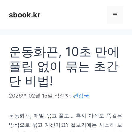
컨
텐
sbook.kr
메
츠
로
뉴
건
운동화끈, 10초 만에
너
뛰
풀림 없이 묶는 초간
기
단 비법!
2026년 02월 15일
작성자:
편집국
운동화끈, 매일 묶고 풀고… 혹시 아직도 똑같은
방식으로 묶고 계신가요? 겉보기에는 사소해 보