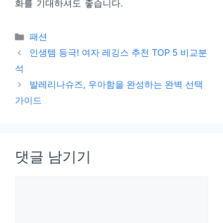
화를 기대하셔도 좋습니다.
카
패션
테
인생템 등극! 여자 레깅스 추천 TOP 5 비교분
고
석
리
발레리나슈즈, 우아함을 완성하는 완벽 선택
가이드
댓글 남기기
댓
글