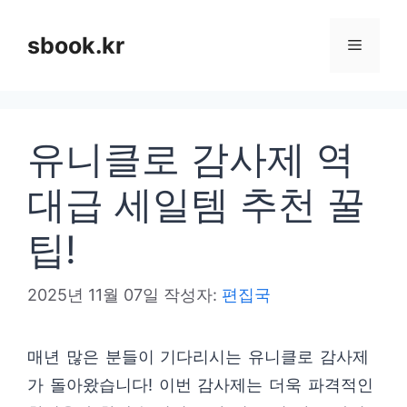
컨
텐
sbook.kr
메
츠
로
뉴
건
유니클로 감사제 역
너
뛰
대급 세일템 추천 꿀
기
팁!
2025년 11월 07일
작성자:
편집국
매년 많은 분들이 기다리시는 유니클로 감사제
가 돌아왔습니다! 이번 감사제는 더욱 파격적인