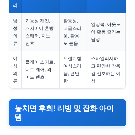
리
남
기능성 재킷,
활동성,
일상복, 아웃도
성
캐시미어 혼방
고급스러
어 활동 즐기는
의
스웨터, 치노
움, 활용
남성
류
팬츠
도 높음
여
트렌디함,
스타일리시하
플레어 스커트,
성
여성스러
고 편안한 착용
니트 웨어, 와
의
움, 편안
감 선호하는 여
이드 팬츠
류
함
성
놓치면 후회! 리빙 및 잡화 아이
템