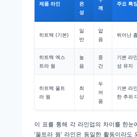
제품 라인
온
주요 특
께
성
일
얇
히트텍 (기본)
뛰어난 
반
음
히트텍 엑스
높
중
기본 라인
트라 웜
음
간
성 유지
두
히트텍 울트
최
기본 라인
꺼
라 웜
상
한 추위 
움
이 표를 통해 각 라인업의 차이를 한눈에
‘울트라 웜’ 라인은 동일한 활동이라도