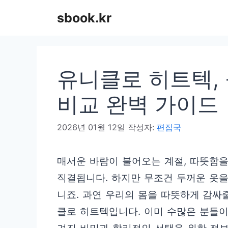
컨
sbook.kr
텐
츠
로
유니클로 히트텍,
건
너
비교 완벽 가이드
뛰
2026년 01월 12일
작성자:
편집국
기
매서운 바람이 불어오는 계절, 따뜻함
직결됩니다. 하지만 무조건 두꺼운 옷을
니죠. 과연 우리의 몸을 따뜻하게 감싸줄
클로 히트텍입니다. 이미 수많은 분들이