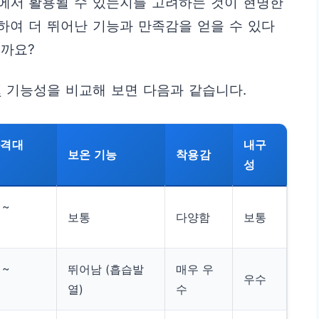
에서 활용될 수 있는지를 고려하는 것이 현명한
자하여 더 뛰어난 기능과 만족감을 얻을 수 있다
닐까요?
 기능성을 비교해 보면 다음과 같습니다.
가격대
내구
보온 기능
착용감
성
 ~
보통
다양함
보통
0
 ~
뛰어남 (흡습발
매우 우
우수
열)
수