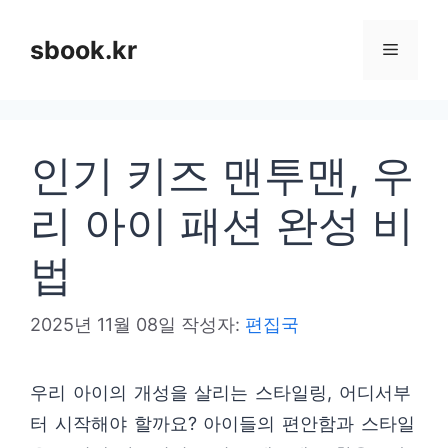
컨
텐
sbook.kr
메
츠
로
뉴
건
인기 키즈 맨투맨, 우
너
뛰
리 아이 패션 완성 비
기
법
2025년 11월 08일
작성자:
편집국
우리 아이의 개성을 살리는 스타일링, 어디서부
터 시작해야 할까요? 아이들의 편안함과 스타일