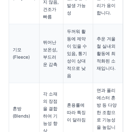
지 않음,
발생 가능
리가 용이
건조가
성
합니다.
빠름
두꺼워 활
동에 제약
추운 겨울
뛰어난
이 있을 수
철 실내외
기모
보온성,
있음, 통기
활동에 최
(Fleece)
부드러
성이 상대
적화된 소
운 감촉
적으로 낮
재입니다.
음
면과 폴리
각 소재
에스터 혼
의 장점
혼용률에
방 등 다양
혼방
을 결합
따라 특징
한 조합으
(Blends)
하여 기
이 달라짐
로 기능성
능성 향
을 높입니
상