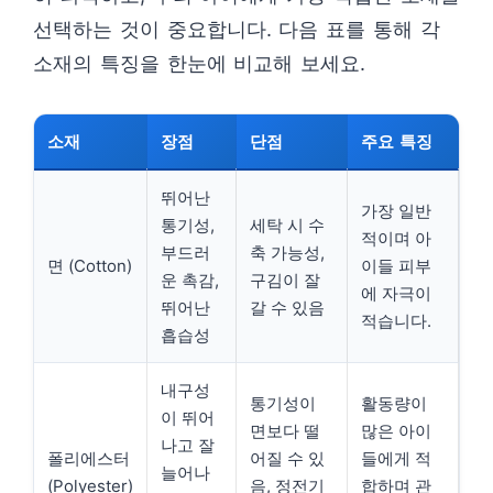
선택하는 것이 중요합니다. 다음 표를 통해 각
소재의 특징을 한눈에 비교해 보세요.
소재
장점
단점
주요 특징
뛰어난
가장 일반
통기성,
세탁 시 수
적이며 아
부드러
축 가능성,
면 (Cotton)
이들 피부
운 촉감,
구김이 잘
에 자극이
뛰어난
갈 수 있음
적습니다.
흡습성
내구성
통기성이
활동량이
이 뛰어
면보다 떨
많은 아이
나고 잘
폴리에스터
어질 수 있
들에게 적
늘어나
(Polyester)
음, 정전기
합하며 관