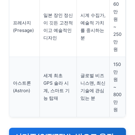
60
만
일본 장인 정신
시계 수집가,
원
프레사지
이 깃든 고전적
예술적 가치
~
(Presage)
이고 예술적인
를 중시하는
250
디자인
분
만
원
150
만
세계 최초
글로벌 비즈
원
아스트론
GPS 솔라 시
니스맨, 최신
~
(Astron)
계, 스마트 기
기술에 관심
800
능 탑재
있는 분
만
원