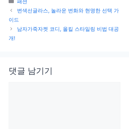
카
패션
테
변색선글라스, 놀라운 변화와 현명한 선택 가
고
이드
리
남자가죽자켓 코디, 올킬 스타일링 비법 대공
개!
댓글 남기기
댓
글