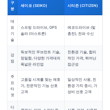
구
세이코 (SEIKO)
시티즌 (CITIZEN)
분
대
표
스프링 드라이브, GPS
에코드라이브 (빛
기
솔라 (아스트론)
충전), 전파 수신
술
독보적인 무브먼트 기술,
친환경 기술, 합리
강
정밀함, 다양한 가격대의
적인 가격, 뛰어난
점
폭넓은 라인업
접근성
주
고품질 시계를 찾는 애호
일상적인 사용, 친
요
가, 전문적인 기능 선호
환경 가치 중시, 가
타
고객
성비 선호 고객
겟
디