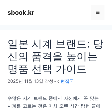
컨
텐
sbook.kr
메
츠
로
뉴
건
일본 시계 브랜드: 당
너
뛰
신의 품격을 높이는
기
명품 선택 가이드
2025년 11월 13일
작성자:
편집국
수많은 시계 브랜드 중에서 자신에게 꼭 맞는
시계를 고르는 것은 마치 오랜 시간 탐험 끝에