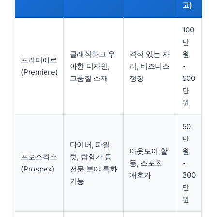
고)
100
만
클래식하고 우
격식 있는 자
원
프리미에르
아한 디자인,
리, 비즈니스
~
(Premiere)
고품질 소재
정장
500
만
원
50
만
다이버, 파일
아웃도어 활
원
프로스펙스
럿, 탐험가 등
동, 스포츠
~
(Prospex)
전문 분야 특화
애호가
300
기능
만
원