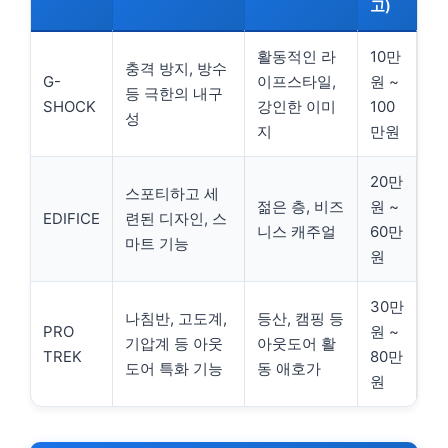
고)
활동적인 라
10만
충격 방지, 방수
G-
이프스타일,
원 ~
등 극한의 내구
SHOCK
강인한 이미
100
성
지
만원
20만
스포티하고 세
젊은 층, 비즈
원 ~
EDIFICE
련된 디자인, 스
니스 캐주얼
60만
마트 기능
원
30만
나침반, 고도계,
등산, 캠핑 등
PRO
원 ~
기압계 등 아웃
아웃도어 활
TREK
80만
도어 특화 기능
동 애호가
원