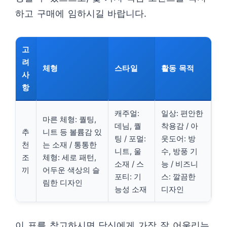
하고 구매에 임하시길 바랍니다.
고
려
체형
스타일
활동 목적
사
항
캐주얼:
일상: 편안한
마른 체형: 퀄팅,
데님, 퀄
착용감 / 아
추
니트 등 볼륨감 있
팅 / 포멀:
웃도어: 방
천
는 소재 / 통통한
니트, 울
수, 방풍 기
조
체형: 세로 패턴,
소재 / 스
능 / 비즈니
끼
어두운 색상의 슬
포티: 기
스: 깔끔한
림한 디자인
능성 소재
디자인
이 표를 참고하시면 당신에게 가장 잘 어울리는