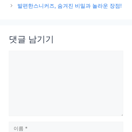
고
발편한스니커즈, 숨겨진 비밀과 놀라운 장점!
리
댓글 남기기
댓
글
이