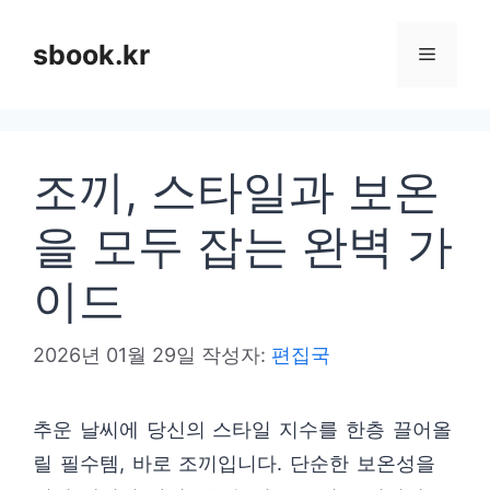
컨
텐
sbook.kr
메
츠
로
뉴
건
조끼, 스타일과 보온
너
뛰
을 모두 잡는 완벽 가
기
이드
2026년 01월 29일
작성자:
편집국
추운 날씨에 당신의 스타일 지수를 한층 끌어올
릴 필수템, 바로 조끼입니다. 단순한 보온성을