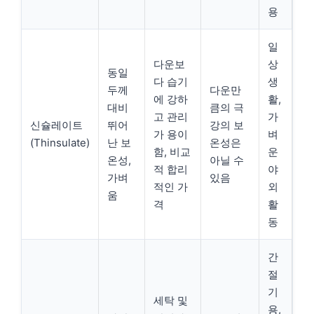
용
일
다운보
상
동일
다 습기
생
두께
다운만
에 강하
활,
대비
큼의 극
고 관리
가
신슐레이트
뛰어
강의 보
가 용이
벼
(Thinsulate)
난 보
온성은
함, 비교
운
온성,
아닐 수
적 합리
야
가벼
있음
적인 가
외
움
격
활
동
간
절
기
세탁 및
용,