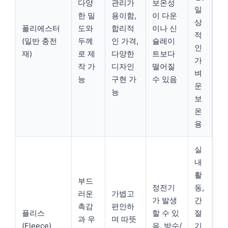
다양
관리가
보온성
일
한 밀
용이함,
이 다운
상
폴리에스터
도와
합리적
이나 신
적
(일반 충전
두께
인 가격,
슐레이
인
재)
로 제
다양한
트보다
가
작 가
디자인
떨어질
벼
능
구현 가
수 있음
운
능
보
온
용
실
내
활
부드
정전기
동,
러운
가볍고
가 발생
간
촉감
편안하
플리스
할 수 있
절
과 우
며 따뜻
(Fleece)
음, 방수/
기