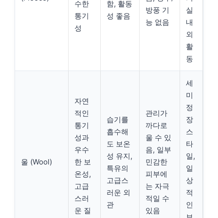
수한
함, 활동
방풍 기
실
통기
성 좋음
능 없음
내
성
외
활
동
세
미
자연
정
적인
관리가
습기를
장
통기
까다로
흡수해
스
성과
울 수 있
도 보온
타
우수
음, 일부
성 유지,
일,
울 (Wool)
한 보
민감한
특유의
일
온성,
피부에
고급스
상
고급
는 자극
러운 외
적
스러
적일 수
관
인
운 질
있음
보