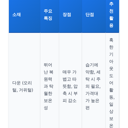
추
주요
천
소재
장점
단점
특징
활
용
혹
한
기
아
뛰어
습기에
웃
난 복
매우 가
약함, 세
도
원력
볍고 따
탁 시 주
다운 (오리
어
과 탁
뜻함, 압
의 필요,
털, 거위털)
활
월한
축 시 부
가격대
동,
보온
피 감소
가 높은
일
성
편
상
보
온