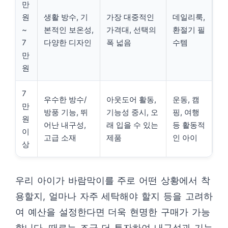
만
원
생활 방수, 기
가장 대중적인
데일리룩,
~
본적인 보온성,
가격대, 선택의
환절기 필
7
다양한 디자인
폭 넓음
수템
만
원
7
우수한 방수/
아웃도어 활동,
운동, 캠
만
방풍 기능, 뛰
기능성 중시, 오
핑, 여행
원
어난 내구성,
래 입을 수 있는
등 활동적
이
고급 소재
제품
인 아이
상
우리 아이가 바람막이를 주로 어떤 상황에서 착
용할지, 얼마나 자주 세탁해야 할지 등을 고려하
여 예산을 설정한다면 더욱 현명한 구매가 가능
합니다. 때로는 조금 더 투자하여 내구성과 기능