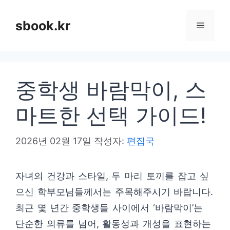
컨
텐
sbook.kr
메
츠
로
뉴
건
중학생 바람막이, 스
너
뛰
마트한 선택 가이드!
기
2026년 02월 17일
작성자:
편집국
자녀의 건강과 스타일, 두 마리 토끼를 잡고 싶
으신 학부모님들께서는 주목해주시기 바랍니다.
최근 몇 년간 중학생들 사이에서 ‘바람막이’는
단순한 의류를 넘어, 활동성과 개성을 표현하는