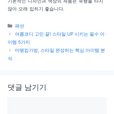
기본적인 디자인과 색상의 제품은 유행을 타지
않아 오래 입히기 좋습니다.
카
패션
테
여름코디 고민 끝! 스타일 UP 시키는 필수 아
고
이템 5가지
리
마뗑킴가방, 스타일 완성하는 핵심 아이템 분
석
댓글 남기기
댓
글