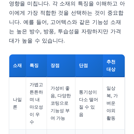
영향을 미칩니다. 각 소재의 특징을 이해하고 아
이에게 가장 적합한 것을 선택하는 것이 중요합
니다. 예를 들어, 고어텍스와 같은 기능성 소재
는 높은 방수, 방풍, 투습성을 자랑하지만 가격
대가 높을 수 있습니다.
추천
소재
특징
장점
단점
대상
가볍고
가성비 좋
일상
튼튼하
통기성이
음, 다양한
복, 가
나일
며 내
다소 떨어
코팅으로
벼운
론
마모성
질 수 있
기능성 부
야외
이 우
음
여 가능
활동
수