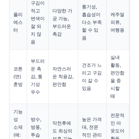
구김이
통기성,
적고
다양한 가
폴리
흡습성이
캐주얼
변색이
공 가능,
에스
다소 부족
의류,
잘 되
부드러운
터
할 수 있
여행용
지 않
촉감
음
음
실내
부드러
건조가 느
활동,
코튼
운 촉
자연스러
리고 구김
편안함
(면)
감, 통
운 착용감,
이 갈 수
을 중
혼방
기성
편안함
있음
시할
우수
때
기능
전문적
성
방수,
높은 가격
악천후에
인 아
소재
방풍,
대, 전문
도 최상의
웃도어
(예:
투습
적인 관리
보호 기능
활동,