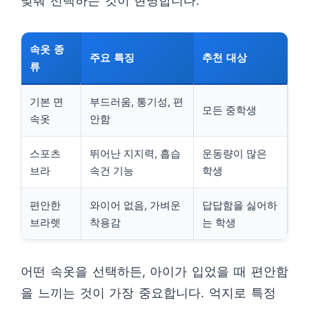
맞춰 선택하는 것이 현명합니다.
속옷 종
주요 특징
추천 대상
류
기본 면
부드러움, 통기성, 편
모든 중학생
속옷
안함
스포츠
뛰어난 지지력, 흡습
운동량이 많은
브라
속건 기능
학생
편안한
와이어 없음, 가벼운
답답함을 싫어하
브라렛
착용감
는 학생
어떤 속옷을 선택하든, 아이가 입었을 때 편안함
을 느끼는 것이 가장 중요합니다. 억지로 특정