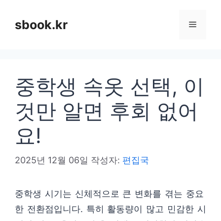
컨
텐
sbook.kr
메
츠
로
뉴
건
중학생 속옷 선택, 이
너
뛰
것만 알면 후회 없어
기
요!
2025년 12월 06일
작성자:
편집국
중학생 시기는 신체적으로 큰 변화를 겪는 중요
한 전환점입니다. 특히 활동량이 많고 민감한 시