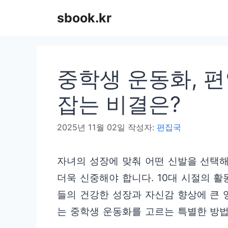
컨
sbook.kr
텐
츠
로
중학생 운동화, 
건
너
잡는 비결은?
뛰
2025년 11월 02일
작성자:
편집국
기
자녀의 성장에 맞춰 어떤 신발을 선택해
더욱 신중해야 합니다. 10대 시절의 
들의 건강한 성장과 자신감 향상에 큰 
는 중학생 운동화를 고르는 특별한 방