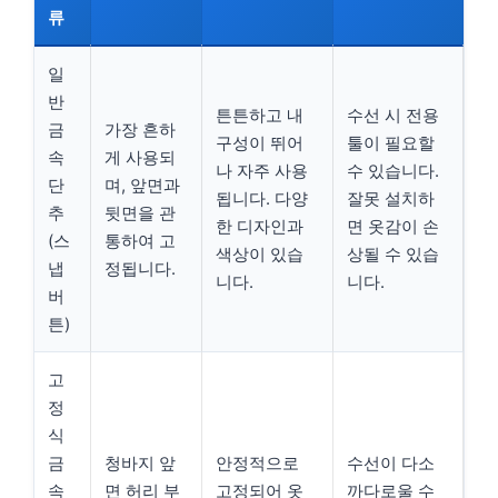
류
일
반
튼튼하고 내
수선 시 전용
금
가장 흔하
구성이 뛰어
툴이 필요할
속
게 사용되
나 자주 사용
수 있습니다.
단
며, 앞면과
됩니다. 다양
잘못 설치하
추
뒷면을 관
한 디자인과
면 옷감이 손
(스
통하여 고
색상이 있습
상될 수 있습
냅
정됩니다.
니다.
니다.
버
튼)
고
정
식
금
청바지 앞
안정적으로
수선이 다소
속
면 허리 부
고정되어 옷
까다로울 수