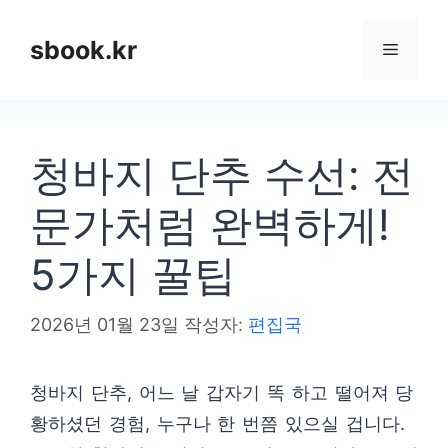
컨
텐
sbook.kr
메
츠
로
뉴
건
청바지 단추 수선: 전
너
뛰
문가처럼 완벽하게!
기
5가지 꿀팁
2026년 01월 23일
작성자:
편집국
청바지 단추, 어느 날 갑자기 똑 하고 떨어져 당
황하셨던 경험, 누구나 한 번쯤 있으실 겁니다.