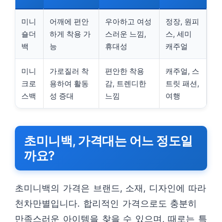
미니
어깨에 편안
우아하고 여성
정장, 원피
숄더
하게 착용 가
스러운 느낌,
스, 세미
백
능
휴대성
캐주얼
미니
가로질러 착
편안한 착용
캐주얼, 스
크로
용하여 활동
감, 트렌디한
트릿 패션,
스백
성 증대
느낌
여행
초미니백, 가격대는 어느 정도일
까요?
초미니백의 가격은 브랜드, 소재, 디자인에 따라
천차만별입니다. 합리적인 가격으로도 충분히
만족스러운 아이템을 찾을 수 있으며, 때로는 특