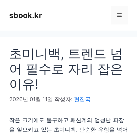
컨
텐
sbook.kr
메
츠
로
뉴
건
초미니백, 트렌드 넘
너
뛰
어 필수로 자리 잡은
기
이유!
2026년 01월 11일
작성자:
편집국
작은 크기에도 불구하고 패션계의 엄청난 파장
을 일으키고 있는 초미니백. 단순한 유행을 넘어