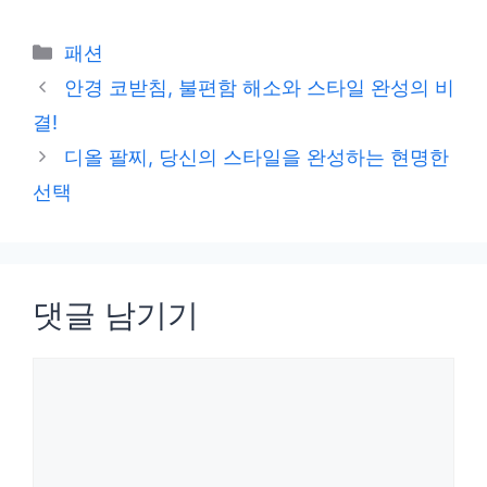
카
패션
테
안경 코받침, 불편함 해소와 스타일 완성의 비
고
결!
리
디올 팔찌, 당신의 스타일을 완성하는 현명한
선택
댓글 남기기
댓
글