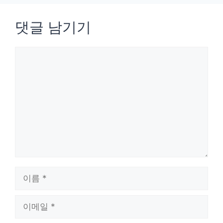
댓글 남기기
댓
글
이
름
이
메