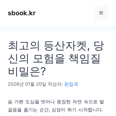
컨
텐
sbook.kr
메
츠
로
뉴
건
최고의 등산자켓, 당
너
뛰
신의 모험을 책임질
기
비밀은?
2026년 01월 20일
작성자:
편집국
숨 가쁜 도심을 벗어나 웅장한 자연 속으로 발
걸음을 옮기는 순간, 심장이 뛰기 시작합니다.