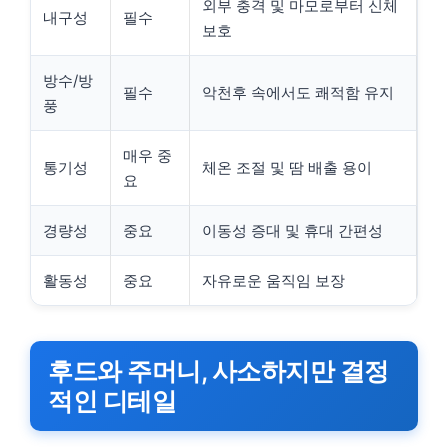
외부 충격 및 마모로부터 신체
내구성
필수
보호
방수/방
필수
악천후 속에서도 쾌적함 유지
풍
매우 중
통기성
체온 조절 및 땀 배출 용이
요
경량성
중요
이동성 증대 및 휴대 간편성
활동성
중요
자유로운 움직임 보장
후드와 주머니, 사소하지만 결정
적인 디테일