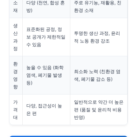
소
다양 (천연, 합성 혼
주로 유기농, 재활용, 친
재
방)
환경 소재
생
표준화된 공정, 정
산
투명한 생산 과정, 윤리
보 공개가 제한적일
과
적 노동 환경 강조
수 있음
정
환
높을 수 있음 (화학
경
최소화 노력 (친환경 염
염색, 폐기물 발생
영
색, 폐기물 감소 등)
등)
향
가
일반적으로 약간 더 높은
다양, 접근성이 높
격
편 (품질 및 윤리적 비용
은 편
대
반영)