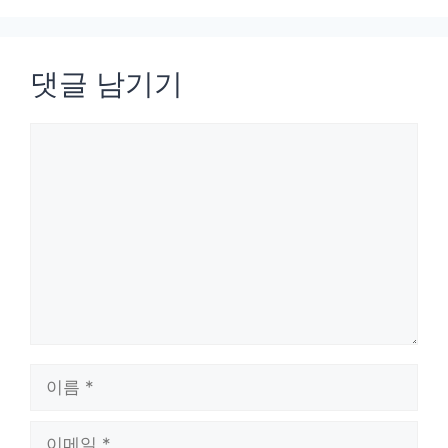
댓글 남기기
댓
글
이
름
이