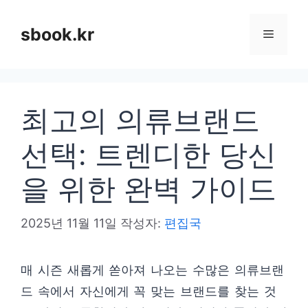
컨
텐
sbook.kr
메
츠
로
뉴
건
최고의 의류브랜드
너
뛰
선택: 트렌디한 당신
기
을 위한 완벽 가이드
2025년 11월 11일
작성자:
편집국
매 시즌 새롭게 쏟아져 나오는 수많은 의류브랜
드 속에서 자신에게 꼭 맞는 브랜드를 찾는 것