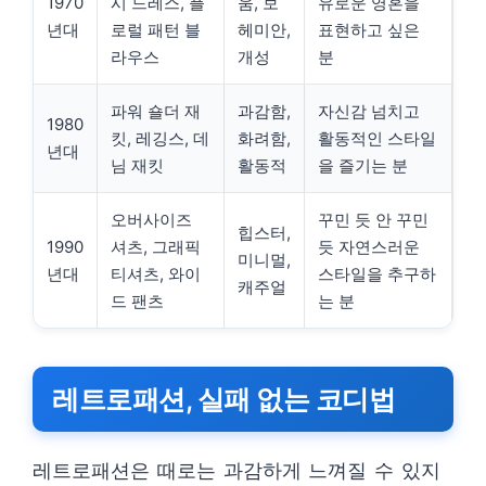
1970
시 드레스, 플
움, 보
유로운 영혼을
년대
로럴 패턴 블
헤미안,
표현하고 싶은
라우스
개성
분
파워 숄더 재
과감함,
자신감 넘치고
1980
킷, 레깅스, 데
화려함,
활동적인 스타일
년대
님 재킷
활동적
을 즐기는 분
오버사이즈
꾸민 듯 안 꾸민
힙스터,
1990
셔츠, 그래픽
듯 자연스러운
미니멀,
년대
티셔츠, 와이
스타일을 추구하
캐주얼
드 팬츠
는 분
레트로패션, 실패 없는 코디법
레트로패션은 때로는 과감하게 느껴질 수 있지