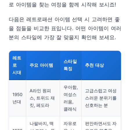
로 아이템을 찾는 여정을 함께 시작해 보시죠!
다음은 레트로패션 아이템 선택 시 고려하면 좋
을 점들을 비교한 표입니다. 어떤 아이템이 여러
분의 스타일에 가장 잘 맞을지 확인해 보세요.
레트
스타일
로
주요 아이템
추천 대상
특징
시대
우아함,
A라인 원피
고급스럽고 여성
1950
여성스
스, 트위드 재
스러운 분위기를
년대
러움,
킷, 페도라
선호하는 분
클래식
나팔바지, 맥
자유로
편안하면서도 자