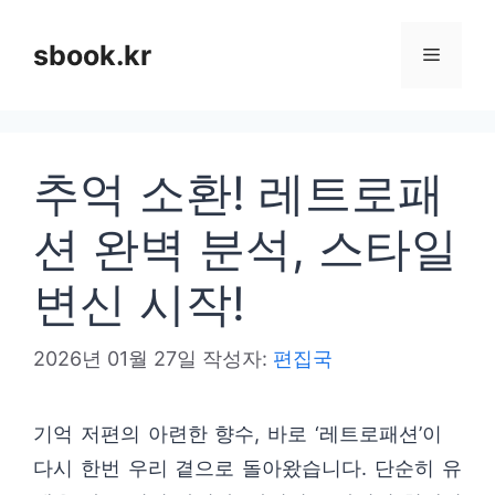
컨
텐
sbook.kr
메
츠
로
뉴
건
추억 소환! 레트로패
너
뛰
션 완벽 분석, 스타일
기
변신 시작!
2026년 01월 27일
작성자:
편집국
기억 저편의 아련한 향수, 바로 ‘레트로패션’이
다시 한번 우리 곁으로 돌아왔습니다. 단순히 유