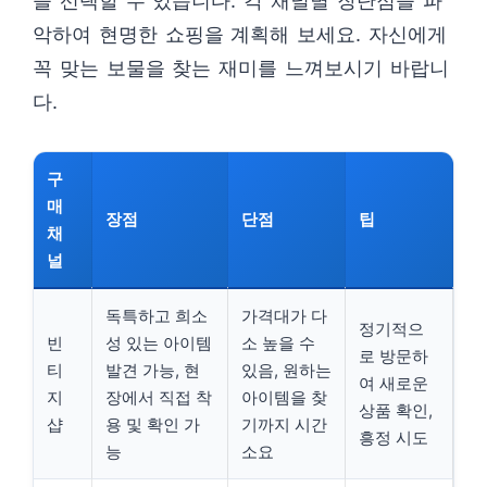
을 선택할 수 있습니다. 각 채널별 장단점을 파
악하여 현명한 쇼핑을 계획해 보세요. 자신에게
꼭 맞는 보물을 찾는 재미를 느껴보시기 바랍니
다.
구
매
장점
단점
팁
채
널
독특하고 희소
가격대가 다
정기적으
빈
성 있는 아이템
소 높을 수
로 방문하
티
발견 가능, 현
있음, 원하는
여 새로운
지
장에서 직접 착
아이템을 찾
상품 확인,
샵
용 및 확인 가
기까지 시간
흥정 시도
능
소요