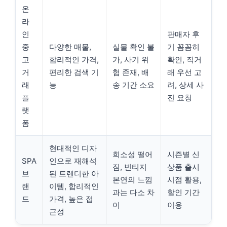
온
라
인
판매자 후
중
다양한 매물,
실물 확인 불
기 꼼꼼히
고
합리적인 가격,
가, 사기 위
확인, 직거
거
편리한 검색 기
험 존재, 배
래 우선 고
래
능
송 기간 소요
려, 상세 사
플
진 요청
랫
폼
현대적인 디자
희소성 떨어
시즌별 신
SPA
인으로 재해석
짐, 빈티지
상품 출시
브
된 트렌디한 아
본연의 느낌
시점 활용,
랜
이템, 합리적인
과는 다소 차
할인 기간
드
가격, 높은 접
이
이용
근성