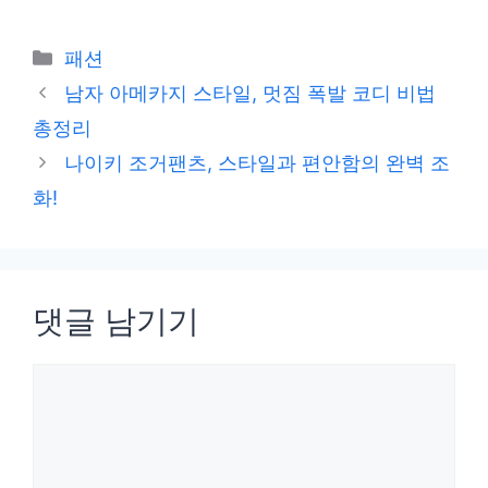
카
패션
테
남자 아메카지 스타일, 멋짐 폭발 코디 비법
고
총정리
리
나이키 조거팬츠, 스타일과 편안함의 완벽 조
화!
댓글 남기기
댓
글