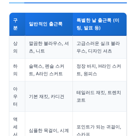
구
특별한 날 출근룩 (미
일반적인 출근룩
분
팅, 발표 등)
상
깔끔한 블라우스, 셔
고급스러운 실크 블라
의
츠, 니트
우스, 디자인 셔츠
하
슬랙스, 펜슬 스커
정장 바지, H라인 스커
의
트, A라인 스커트
트, 원피스
아
테일러드 재킷, 트렌치
우
기본 재킷, 카디건
코트
터
액
세
포인트가 되는 귀걸이,
심플한 목걸이, 시계
서
스카프