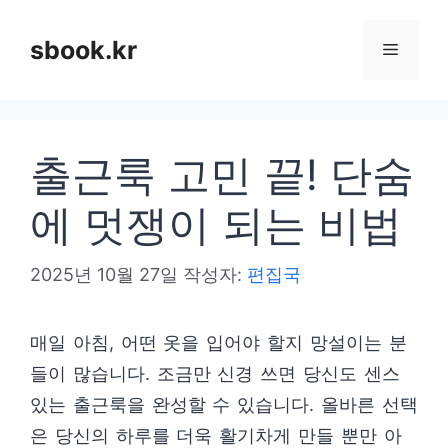
컨
텐
sbook.kr
메
츠
로
뉴
건
출근룩 고민 끝! 단숨
너
뛰
에 멋쟁이 되는 비법
기
2025년 10월 27일
작성자:
편집국
매일 아침, 어떤 옷을 입어야 할지 망설이는 분
들이 많습니다. 조금만 신경 쓰면 당신도 센스
있는 출근룩을 완성할 수 있습니다. 올바른 선택
은 당신의 하루를 더욱 활기차게 만들 뿐만 아