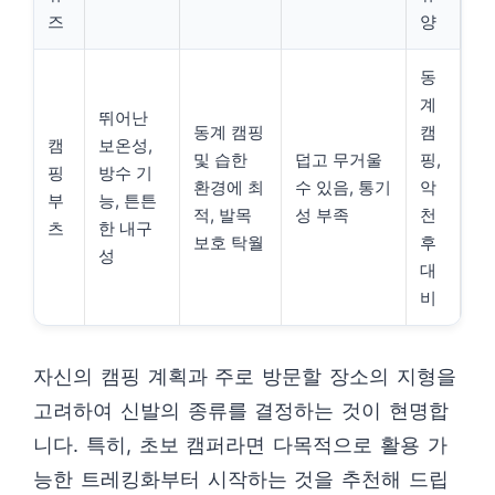
즈
양
동
계
뛰어난
동계 캠핑
캠
캠
보온성,
및 습한
덥고 무거울
핑,
핑
방수 기
환경에 최
수 있음, 통기
악
부
능, 튼튼
적, 발목
성 부족
천
츠
한 내구
보호 탁월
후
성
대
비
자신의 캠핑 계획과 주로 방문할 장소의 지형을
고려하여 신발의 종류를 결정하는 것이 현명합
니다. 특히, 초보 캠퍼라면 다목적으로 활용 가
능한 트레킹화부터 시작하는 것을 추천해 드립