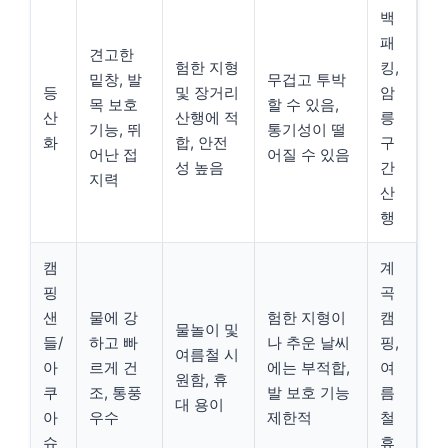
백
패
견고한
험한 지형
킹,
밑창, 발
무겁고 투박
등
및 장거리
암
목 보호
할 수 있음,
산
산행에 적
릉
기능, 뛰
통기성이 떨
화
합, 안전
구
어난 접
어질 수 있음
성 높음
간
지력
산
행
캠
계
핑
곡
샌
물에 강
험한 지형이
캠
물놀이 및
들/
하고 빠
나 추운 날씨
핑,
여름철 시
아
르게 건
에는 부적합,
여
원함, 휴
쿠
조, 통풍
발 보호 기능
름
대 용이
아
우수
제한적
철
슈
휴