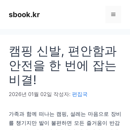
컨
텐
sbook.kr
메
츠
로
뉴
건
캠핑 신발, 편안함과
너
뛰
안전을 한 번에 잡는
기
비결!
2026년 01월 02일
작성자:
편집국
가족과 함께 떠나는 캠핑, 설레는 마음으로 장비
를 챙기지만 발이 불편하면 모든 즐거움이 반감