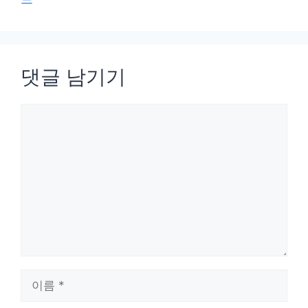
댓글 남기기
댓
글
이
름