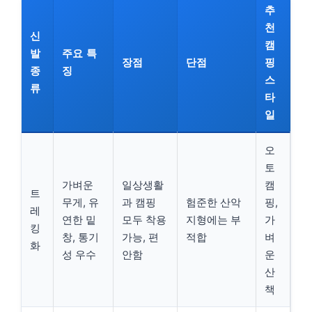
추
천
신
캠
발
주요 특
장점
단점
핑
종
징
스
류
타
일
오
토
가벼운
일상생활
캠
트
무게, 유
과 캠핑
험준한 산악
핑,
레
연한 밑
모두 착용
지형에는 부
가
킹
창, 통기
가능, 편
적합
벼
화
성 우수
안함
운
산
책