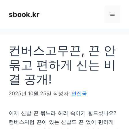
컨
텐
sbook.kr
메
츠
로
뉴
건
컨버스고무끈, 끈 안
너
뛰
묶고 편하게 신는 비
기
결 공개!
2025년 10월 25일
작성자:
편집국
이제 신발 끈 묶느라 허리 숙이기 힘드셨나요?
컨버스처럼 끈이 있는 신발도 끈 없이 편하게