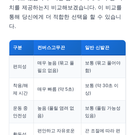
치를 제공하는지 비교해보겠습니다. 이 비교를
통해 당신에게 더 적합한 선택을 할 수 있습니
다.
구분
컨버스고무끈
일반 신발끈
매우 높음 (묶고 풀
보통 (묶고 풀어야
편의성
필요 없음)
함)
착용/해
보통 (약 30초 이
매우 빠름 (약 5초)
제 시간
상)
운동 중
높음 (풀릴 염려 없
보통 (풀림 가능성
안전성
음)
있음)
편안하고 자유로운
끈 조절에 따라 편
활동성