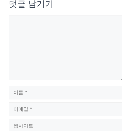
댓글 남기기
댓
글
이
름
이
메
웹
일