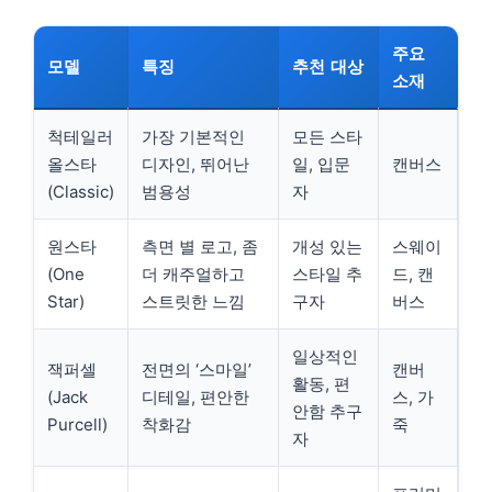
주요
모델
특징
추천 대상
소재
척테일러
가장 기본적인
모든 스타
올스타
디자인, 뛰어난
일, 입문
캔버스
(Classic)
범용성
자
원스타
측면 별 로고, 좀
개성 있는
스웨이
(One
더 캐주얼하고
스타일 추
드, 캔
Star)
스트릿한 느낌
구자
버스
일상적인
잭퍼셀
전면의 ‘스마일’
캔버
활동, 편
(Jack
디테일, 편안한
스, 가
안함 추구
Purcell)
착화감
죽
자