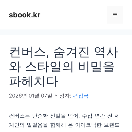
컨
텐
sbook.kr
메
츠
로
뉴
건
컨버스, 숨겨진 역사
너
뛰
와 스타일의 비밀을
기
파헤치다
2026년 01월 07일
작성자:
편집국
컨버스는 단순한 신발을 넘어, 수십 년간 전 세
계인의 발걸음을 함께해 온 아이코닉한 브랜드