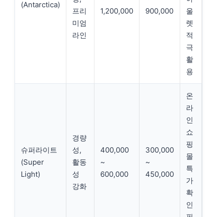
(Antarctica)
프리
1,200,000
900,000
울
미엄
렛
라인
적
극
활
용
온
라
인
쇼
경량
핑
슈퍼라이트
성,
400,000
300,000
몰
(Super
활동
~
~
특
Light)
성
600,000
450,000
가
강화
확
인
필