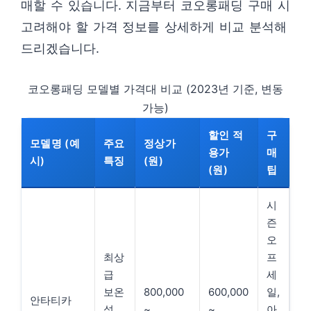
매할 수 있습니다. 지금부터 코오롱패딩 구매 시
고려해야 할 가격 정보를 상세하게 비교 분석해
드리겠습니다.
코오롱패딩 모델별 가격대 비교 (2023년 기준, 변동
가능)
할인 적
구
모델명 (예
주요
정상가
용가
매
시)
특징
(원)
(원)
팁
시
즌
오
최상
프
급
세
보온
800,000
600,000
일,
안타티카
성,
~
~
아