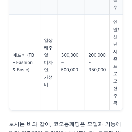
수
연
말/
신
일상
년
캐주
시
에프비 (FB
얼
300,000
200,000
즌
– Fashion
디자
~
~
프
& Basic)
인,
500,000
350,000
로
가성
모
비
션
주
목
보시는 바와 같이, 코오롱패딩은 모델과 기능에