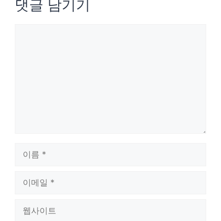
댓글 남기기
댓
글
이
름
이
메
웹
일
사