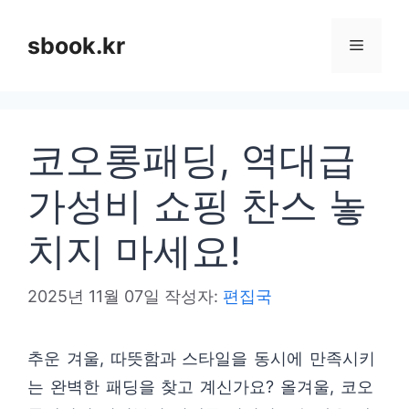
컨
텐
sbook.kr
메
츠
로
뉴
건
코오롱패딩, 역대급
너
뛰
가성비 쇼핑 찬스 놓
기
치지 마세요!
2025년 11월 07일
작성자:
편집국
추운 겨울, 따뜻함과 스타일을 동시에 만족시키
는 완벽한 패딩을 찾고 계신가요? 올겨울, 코오