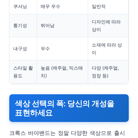
쿠셔닝
매우 우수
일반적
디자인에 따라
통기성
뛰어남
상이
소재에 따라 상
내구성
우수
이
스타일 활
높음 (캐주얼, 믹스매
다양 (캐주얼,
용도
치)
정장 등)
색상 선택의 폭: 당신의 개성을
표현하세요
크록스 바야밴드는 정말 다양한 색상으로 출시