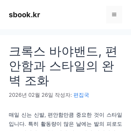
컨
텐
sbook.kr
메
츠
로
뉴
건
크록스 바야밴드, 편
너
뛰
안함과 스타일의 완
기
벽 조화
2026년 02월 26일
작성자:
편집국
매일 신는 신발, 편안함만큼 중요한 것이 스타일
입니다. 특히 활동량이 많은 날에는 발의 피로도