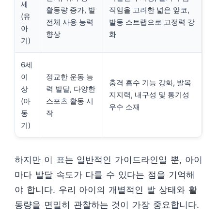
세
활동량 증가, 발
직임을 고려한 넓은 앞코,
(유
전체 사용 능력
발등 스트랩으로 고정력 강
아
향상
화
기)
6세
이
정교한 운동 능
충격 흡수 기능 강화, 발목
상
력 발달, 다양한
지지력, 내구성 및 통기성
(아
스포츠 활동 시
우수 소재
동
작
기)
하지만 이 표는 일반적인 가이드라인일 뿐, 아이
마다 발달 속도가 다를 수 있다는 점을 기억해
야 합니다. 우리 아이의 개별적인 발 상태와 활
동량을 면밀히 관찰하는 것이 가장 중요합니다.