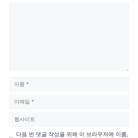
댓
글
이
름
이
메
웹
일
사
다음 번 댓글 작성을 위해 이 브라우저에 이름,
이