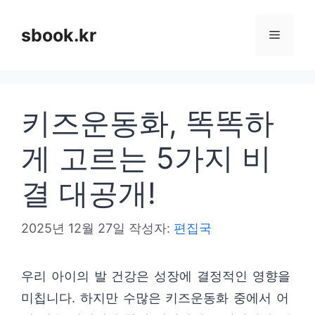
컨
텐
sbook.kr
메
츠
로
뉴
건
키즈운동화, 똑똑하
너
뛰
게 고르는 5가지 비
기
결 대공개!
2025년 12월 27일
작성자:
편집국
우리 아이의 발 건강은 성장에 결정적인 영향을
미칩니다. 하지만 수많은 키즈운동화 중에서 어