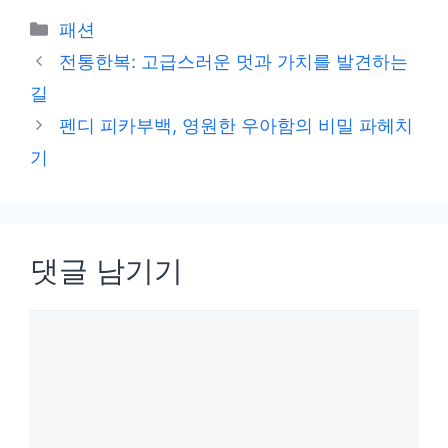
카
패션
테
전통한복: 고급스러운 멋과 가치를 발견하는
고
길
리
펜디 피카부백, 영원한 우아함의 비밀 파헤치
기
댓글 남기기
댓
글