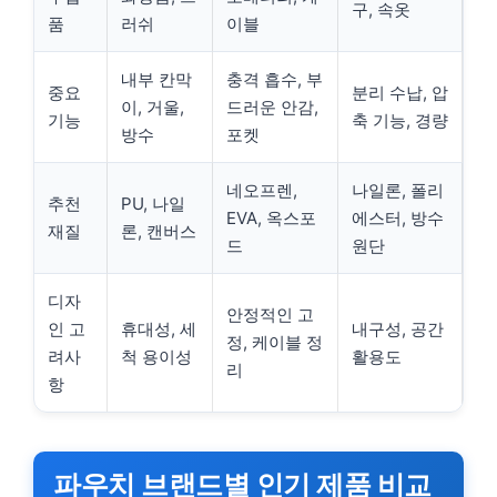
구, 속옷
품
러쉬
이블
내부 칸막
충격 흡수, 부
중요
분리 수납, 압
이, 거울,
드러운 안감,
기능
축 기능, 경량
방수
포켓
네오프렌,
나일론, 폴리
추천
PU, 나일
EVA, 옥스포
에스터, 방수
재질
론, 캔버스
드
원단
디자
안정적인 고
인 고
휴대성, 세
내구성, 공간
정, 케이블 정
려사
척 용이성
활용도
리
항
파우치 브랜드별 인기 제품 비교