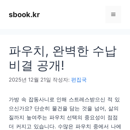
컨
텐
sbook.kr
메
츠
로
뉴
건
파우치, 완벽한 수납
너
뛰
비결 공개!
기
2025년 12월 21일
작성자:
편집국
가방 속 잡동사니로 인해 스트레스받으신 적 있
으신가요? 단순히 물건을 담는 것을 넘어, 삶의
질까지 높여주는 파우치 선택의 중요성이 점점
더 커지고 있습니다. 수많은 파우치 중에서 나에