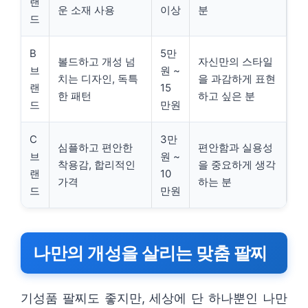
랜
운 소재 사용
이상
분
드
B
5만
볼드하고 개성 넘
자신만의 스타일
브
원 ~
치는 디자인, 독특
을 과감하게 표현
랜
15
한 패턴
하고 싶은 분
드
만원
C
3만
심플하고 편안한
편안함과 실용성
브
원 ~
착용감, 합리적인
을 중요하게 생각
랜
10
가격
하는 분
드
만원
나만의 개성을 살리는 맞춤 팔찌
기성품 팔찌도 좋지만, 세상에 단 하나뿐인 나만