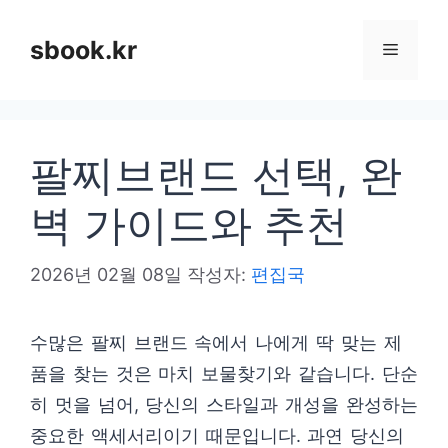
컨
텐
sbook.kr
메
츠
로
뉴
건
팔찌브랜드 선택, 완
너
뛰
벽 가이드와 추천
기
2026년 02월 08일
작성자:
편집국
수많은 팔찌 브랜드 속에서 나에게 딱 맞는 제
품을 찾는 것은 마치 보물찾기와 같습니다. 단순
히 멋을 넘어, 당신의 스타일과 개성을 완성하는
중요한 액세서리이기 때문입니다. 과연 당신의