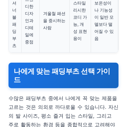
셔
스타일
보온성이
디한
너
리시한
나 기능성
디자
겨울철 패션
블
코디 가
이 일반 모
인과
을 중시하는
패
능, 개
델보다 떨
디테
사람
딩
성 표현
어질 수 있
일에
부
용이
음
중점
츠
나에게 맞는 패딩부츠 선택 가이
드
수많은 패딩부츠 중에서 나에게 꼭 맞는 제품을
고르는 것은 의외로 까다로울 수 있습니다. 자신
의 발 사이즈, 평소 즐겨 입는 스타일, 그리고
주로 활동하는 환경 등을 종합적으로 고려해야