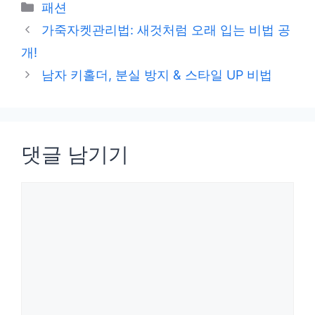
카
패션
테
가죽자켓관리법: 새것처럼 오래 입는 비법 공
고
개!
리
남자 키홀더, 분실 방지 & 스타일 UP 비법
댓글 남기기
댓
글