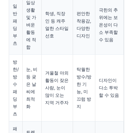
일상
일
생활
극한의 추
반
학생, 직장
편안한
및 가
위에는 보
패
인 등 캐주
착용감,
벼운
온성이 다
딩
얼한 스타일
다양한
활동
소 부족할
부
선호
디자인
에 적
수 있음
츠
합
방
한/
눈, 비
탁월한
겨울철 야외
방
등 궂
방수/방
활동이 잦은
디자인이
수
은 날
한 기
사람, 눈이
다소 투박
패
씨에
능, 미
많이 오는
할 수 있음
딩
최적
끄럼 방
지역 거주자
부
화
지
츠
패
트렌