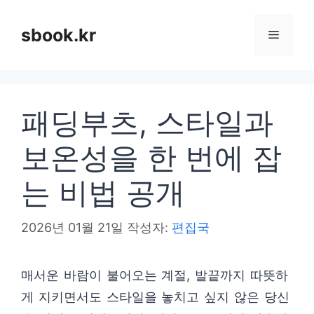
컨
텐
sbook.kr
메
츠
로
뉴
건
패딩부츠, 스타일과
너
뛰
보온성을 한 번에 잡
기
는 비법 공개
2026년 01월 21일
작성자:
편집국
매서운 바람이 불어오는 계절, 발끝까지 따뜻하
게 지키면서도 스타일을 놓치고 싶지 않은 당신