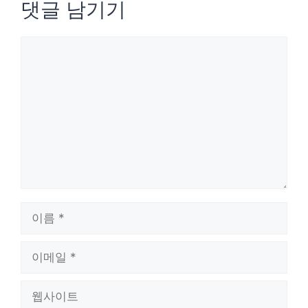
댓글 남기기
댓
글
이
름
이
메
웹
일