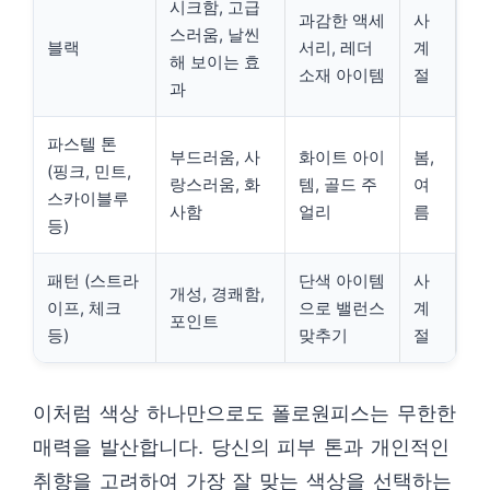
시크함, 고급
과감한 액세
사
스러움, 날씬
블랙
서리, 레더
계
해 보이는 효
소재 아이템
절
과
파스텔 톤
부드러움, 사
화이트 아이
봄,
(핑크, 민트,
랑스러움, 화
템, 골드 주
여
스카이블루
사함
얼리
름
등)
패턴 (스트라
단색 아이템
사
개성, 경쾌함,
이프, 체크
으로 밸런스
계
포인트
등)
맞추기
절
이처럼 색상 하나만으로도 폴로원피스는 무한한
매력을 발산합니다. 당신의 피부 톤과 개인적인
취향을 고려하여 가장 잘 맞는 색상을 선택하는