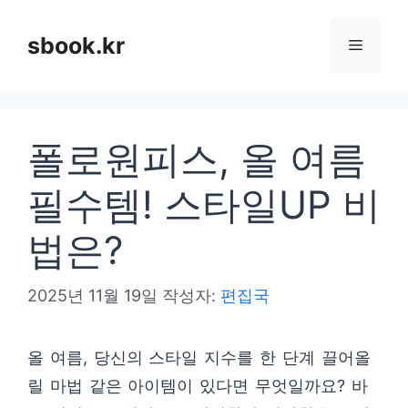
컨
텐
sbook.kr
메
츠
로
뉴
건
폴로원피스, 올 여름
너
뛰
필수템! 스타일UP 비
기
법은?
2025년 11월 19일
작성자:
편집국
올 여름, 당신의 스타일 지수를 한 단계 끌어올
릴 마법 같은 아이템이 있다면 무엇일까요? 바