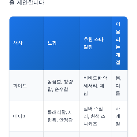
을 제안합니다.
어
울
추천 스타
리
색상
느낌
일링
는
계
절
비비드한 액
봄,
깔끔함, 청량
화이트
세서리, 데
여
함, 순수함
님
름
실버 주얼
사
클래식함, 세
네이비
리, 흰색 스
계
련됨, 안정감
니커즈
절