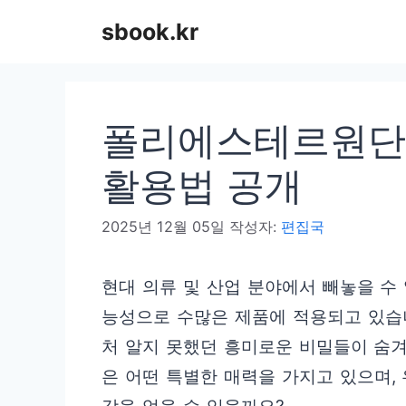
컨
sbook.kr
텐
츠
로
폴리에스테르원단,
건
너
활용법 공개
뛰
2025년 12월 05일
작성자:
편집국
기
현대 의류 및 산업 분야에서 빼놓을 
능성으로 수많은 제품에 적용되고 있습니
처 알지 못했던 흥미로운 비밀들이 숨
은 어떤 특별한 매력을 가지고 있으며,