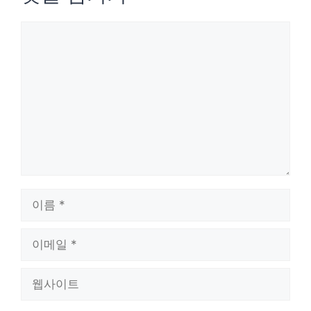
댓
글
이
름
이
메
웹
일
사