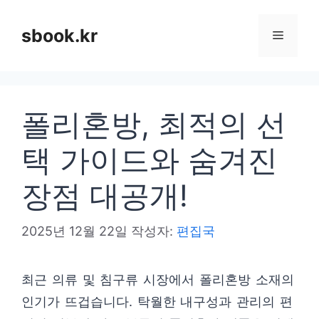
컨
텐
sbook.kr
메
츠
로
뉴
건
폴리혼방, 최적의 선
너
뛰
택 가이드와 숨겨진
기
장점 대공개!
2025년 12월 22일
작성자:
편집국
최근 의류 및 침구류 시장에서 폴리혼방 소재의
인기가 뜨겁습니다. 탁월한 내구성과 관리의 편