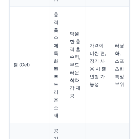
충
격
흡
탁월
수
한 충
에
가격이
러닝
격 흡
특
비싼 편,
화,
수력,
화
장기 사
스포
젤 (Gel)
부드
된
용 시 젤
츠화
러운
부
변형 가
특정
착화
드
능성
부위
감 제
러
공
운
소
재
공
기