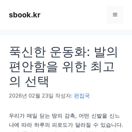
컨
텐
sbook.kr
메
츠
로
뉴
건
푹신한 운동화: 발의
너
뛰
편안함을 위한 최고
기
의 선택
2026년 02월 23일
작성자:
편집국
우리가 매일 딛는 땅의 감촉, 어떤 신발을 신느
냐에 따라 하루의 피로도가 달라질 수 있습니다.