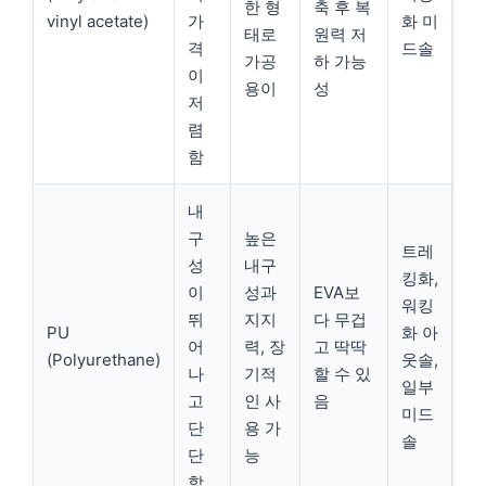
한 형
축 후 복
vinyl acetate)
가
화 미
태로
원력 저
격
드솔
가공
하 가능
이
용이
성
저
렴
함
내
구
높은
트레
성
내구
킹화,
이
성과
EVA보
워킹
뛰
지지
다 무겁
PU
화 아
어
력, 장
고 딱딱
(Polyurethane)
웃솔,
나
기적
할 수 있
일부
고
인 사
음
미드
단
용 가
솔
단
능
함