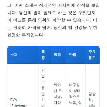
고, 어떤 소재는 장기적인 지지력에 강점을 보입
니다. 당신의 발이 필요로 하는 것은 무엇인지,
이 비교를 통해 명확히 파악할 수 있습니다. 이
는 단순히 가격을 넘어, 당신의 발 건강을 위한
현명한 투자입니다.
특
주요
소재
장점
단점
징
용도
가
볍
고
뛰어
내구성
유
난 쿠
이 상대
연
일상
셔닝,
적으로
EVA
하
화,
다양
낮음, 압
(Ethylene-
며
러닝