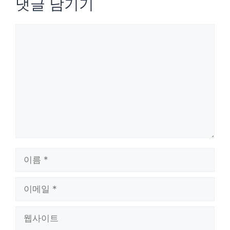
댓글 남기기
댓
글
이
름
이
메
웹
일
사