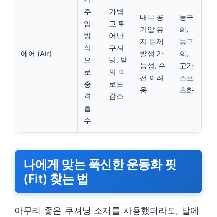
주
가볍
내부 공
농구
입
고 뛰
기압 유
화,
방
어난
지 문제
농구
식
쿠셔
에어 (Air)
발생 가
화,
으
닝, 발
능성, 수
고가
로
의 피
선 어려
스포
충
로도
움
츠화
격
감소
흡
수
나에게 맞는 푹신한 운동화 핏
(Fit) 찾는 법
아무리 좋은 쿠셔닝 소재를 사용했더라도, 발에