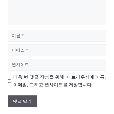
이
름
이
메
웹
일
사
다음 번 댓글 작성을 위해 이 브라우저에 이름,
이
이메일, 그리고 웹사이트를 저장합니다.
트