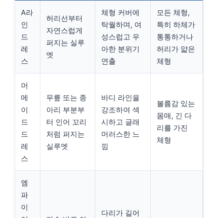
A라
체형 커버에
모든 체형,
허리선부터
인
탁월하며, 여
특히 하체가
자연스럽게
드
성스럽고 우
통통하거나
퍼지는 실루
레
아한 분위기
허리가 얇은
엣
스
연출
체형
머
메
무릎 또는 종
바디 라인을
볼륨감 있는
이
아리 부분부
강조하여 섹
몸매, 긴 다
드
터 인어 꼬리
시하고 글래
리를 가진
드
처럼 퍼지는
머러스한 느
체형
레
실루엣
낌
스
엠
파
이
다리가 길어