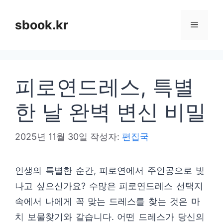
컨
텐
sbook.kr
메
츠
로
뉴
건
피로연드레스, 특별
너
뛰
한 날 완벽 변신 비밀
기
2025년 11월 30일
작성자:
편집국
인생의 특별한 순간, 피로연에서 주인공으로 빛
나고 싶으신가요? 수많은 피로연드레스 선택지
속에서 나에게 꼭 맞는 드레스를 찾는 것은 마
치 보물찾기와 같습니다. 어떤 드레스가 당신의