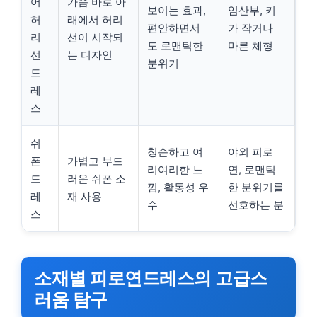
어
가슴 바로 아
보이는 효과,
임산부, 키
허
래에서 허리
편안하면서
가 작거나
리
선이 시작되
도 로맨틱한
마른 체형
선
는 디자인
분위기
드
레
스
쉬
청순하고 여
야외 피로
폰
가볍고 부드
리여리한 느
연, 로맨틱
드
러운 쉬폰 소
낌, 활동성 우
한 분위기를
레
재 사용
수
선호하는 분
스
소재별 피로연드레스의 고급스
러움 탐구