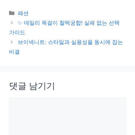
카
패션
테
✨ 데일리 목걸이 찰떡궁합! 실패 없는 선택
고
가이드
리
브이넥니트: 스타일과 실용성을 동시에 잡는
비결
댓글 남기기
댓
글