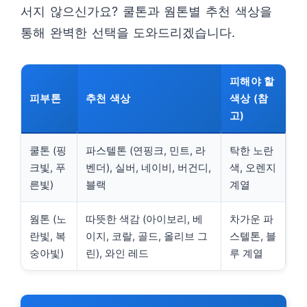
서지 않으신가요? 쿨톤과 웜톤별 추천 색상을
통해 완벽한 선택을 도와드리겠습니다.
피해야 할
피부톤
추천 색상
색상 (참
고)
쿨톤 (핑
파스텔톤 (연핑크, 민트, 라
탁한 노란
크빛, 푸
벤더), 실버, 네이비, 버건디,
색, 오렌지
른빛)
블랙
계열
웜톤 (노
따뜻한 색감 (아이보리, 베
차가운 파
란빛, 복
이지, 코랄, 골드, 올리브 그
스텔톤, 블
숭아빛)
린), 와인 레드
루 계열