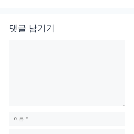
댓글 남기기
댓
글
이
름
이