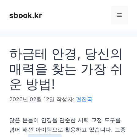
컨
텐
sbook.kr
메
츠
로
뉴
건
하금테 안경, 당신의
너
뛰
매력을 찾는 가장 쉬
기
운 방법!
2026년 02월 12일
작성자:
편집국
많은 분들이 안경을 단순한 시력 교정 도구를
넘어 패션 아이템으로 활용하고 있습니다. 그중