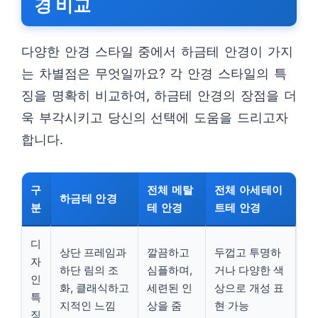
경 비교
다양한 안경 스타일 중에서 하금테 안경이 가지
는 차별점은 무엇일까요? 각 안경 스타일의 특
징을 명확히 비교하여, 하금테 안경의 장점을 더
욱 부각시키고 당신의 선택에 도움을 드리고자
합니다.
구
전체 메탈
전체 아세테이
하금테 안경
분
테 안경
트테 안경
디
상단 프레임과
깔끔하고
두껍고 투명하
자
하단 림의 조
심플하며,
거나 다양한 색
인
화, 클래식하고
세련된 인
상으로 개성 표
특
지적인 느낌
상을 줌
현 가능
징