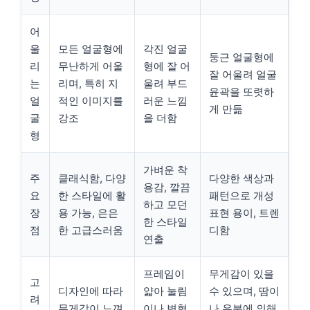
어
울
모든 얼굴형에
각진 얼굴
둥근 얼굴형에
리
무난하게 어울
형에 잘 어
잘 어울려 얼굴
는
리며, 특히 지
울려 부드
윤곽을 또렷하
얼
적인 이미지를
러운 느낌
게 만듦
굴
강조
을 더함
형
가벼운 착
주
클래식함, 다양
다양한 색상과
용감, 깔끔
요
한 스타일에 활
패턴으로 개성
하고 모던
장
용 가능, 은은
표현 용이, 트렌
한 스타일
점
한 고급스러움
디함
연출
프레임이
무게감이 있을
고
디자인에 따라
얇아 눌림
수 있으며, 땀이
려
무게감이 느껴
이나 변형
나 유분에 의해