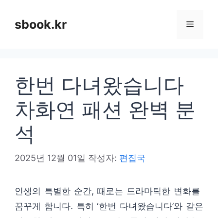
컨
텐
sbook.kr
메
츠
로
뉴
건
한번 다녀왔습니다
너
뛰
차화연 패션 완벽 분
기
석
2025년 12월 01일
작성자:
편집국
인생의 특별한 순간, 때로는 드라마틱한 변화를
꿈꾸게 합니다. 특히 ‘한번 다녀왔습니다’와 같은