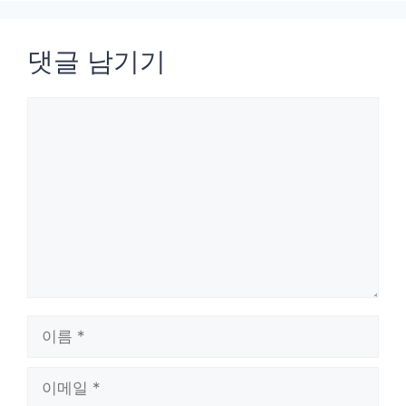
댓글 남기기
댓
글
이
름
이