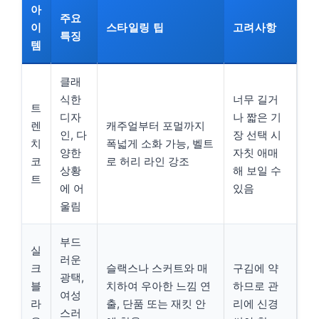
아
주요
이
스타일링 팁
고려사항
특징
템
클래
식한
너무 길거
트
디자
나 짧은 기
렌
캐주얼부터 포멀까지
인, 다
장 선택 시
치
폭넓게 소화 가능, 벨트
양한
자칫 애매
코
로 허리 라인 강조
상황
해 보일 수
트
에 어
있음
울림
부드
실
러운
크
슬랙스나 스커트와 매
구김에 약
광택,
블
치하여 우아한 느낌 연
하므로 관
여성
라
출, 단품 또는 재킷 안
리에 신경
스러