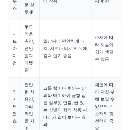
우
에 착용
써야 함
운 실
스
루엣
부드
니
러운
소재에 따
트
촉감,
일상복에 편안하게 매
라 보풀이
가
편안
치, 셔츠나 티셔츠 위에
쉽게 생길
디
함과
걸쳐 입기 좋음
수 있음
건
따뜻
함
편안
체형에 따
크롭 탑이나 핏되는 상
와
한 착
라 자칫 부
의와 매치하여 균형 잡
이
용감,
해 보일 수
힌 실루엣 연출, 굽 있
드
다리
있으므로
는 신발과 함께 착용 시
팬
라인
소재와 핏
다리가 길어 보이는 효
츠
을 커
선택이 중
과
버
요