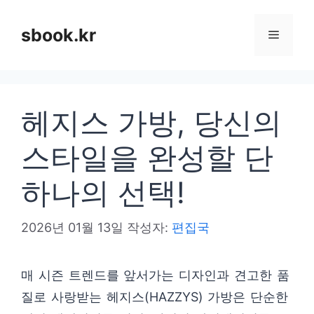
컨
텐
sbook.kr
메
츠
로
뉴
건
헤지스 가방, 당신의
너
뛰
스타일을 완성할 단
기
하나의 선택!
2026년 01월 13일
작성자:
편집국
매 시즌 트렌드를 앞서가는 디자인과 견고한 품
질로 사랑받는 헤지스(HAZZYS) 가방은 단순한