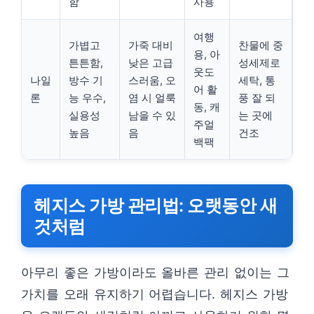
함
사용
여행
가볍고
가죽 대비
찬물에 중
용, 아
튼튼함,
낮은 고급
성세제로
웃도
나일
방수 기
스러움, 오
세탁, 통
어 활
론
능 우수,
염 시 얼룩
풍 잘 되
동, 캐
실용성
남을 수 있
는 곳에
주얼
높음
음
건조
백팩
헤지스 가방 관리법: 오랫동안 새
것처럼
아무리 좋은 가방이라도 올바른 관리 없이는 그
가치를 오래 유지하기 어렵습니다. 헤지스 가방