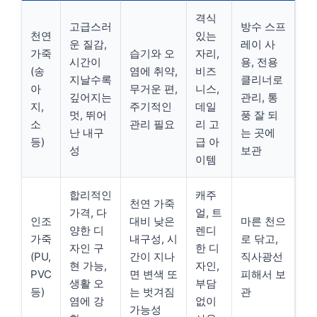
격식
고급스러
방수 스프
천연
있는
운 질감,
레이 사
가죽
습기와 오
자리,
시간이
용, 전용
(송
염에 취약,
비즈
지날수록
클리너로
아
무거운 편,
니스,
깊어지는
관리, 통
지,
주기적인
데일
멋, 뛰어
풍 잘 되
소
관리 필요
리 고
난 내구
는 곳에
등)
급 아
성
보관
이템
합리적인
캐주
천연 가죽
가격, 다
얼, 트
인조
대비 낮은
마른 천으
양한 디
렌디
가죽
내구성, 시
로 닦고,
자인 구
한 디
(PU,
간이 지나
직사광선
현 가능,
자인,
PVC
면 변색 또
피해서 보
생활 오
부담
등)
는 벗겨짐
관
염에 강
없이
가능성