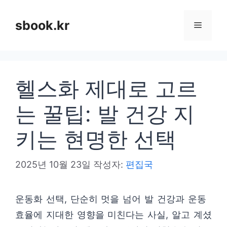
컨
텐
sbook.kr
메
츠
로
뉴
건
헬스화 제대로 고르
너
뛰
는 꿀팁: 발 건강 지
기
키는 현명한 선택
2025년 10월 23일
작성자:
편집국
운동화 선택, 단순히 멋을 넘어 발 건강과 운동
효율에 지대한 영향을 미친다는 사실, 알고 계셨