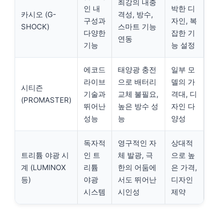
최강의 내충
인 내
박한 디
카시오 (G-
격성, 방수,
구성과
자인, 복
SHOCK)
스마트 기능
다양한
잡한 기
연동
기능
능 설정
에코드
태양광 충전
일부 모
라이브
으로 배터리
델의 가
시티즌
기술과
교체 불필요,
격대, 디
(PROMASTER)
뛰어난
높은 방수 성
자인 다
성능
능
양성
독자적
영구적인 자
상대적
트리튬 야광 시
인 트
체 발광, 극
으로 높
계 (LUMINOX
리튬
한의 어둠에
은 가격,
등)
야광
서도 뛰어난
디자인
시스템
시인성
제약