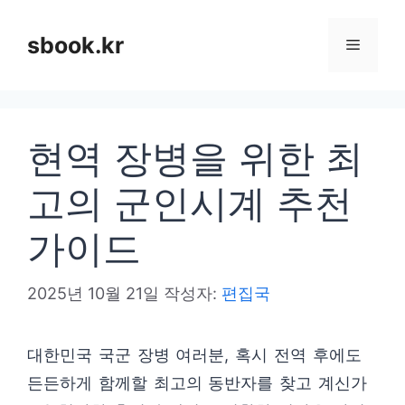
컨
텐
sbook.kr
메
츠
로
뉴
건
현역 장병을 위한 최
너
뛰
고의 군인시계 추천
기
가이드
2025년 10월 21일
작성자:
편집국
대한민국 국군 장병 여러분, 혹시 전역 후에도
든든하게 함께할 최고의 동반자를 찾고 계신가