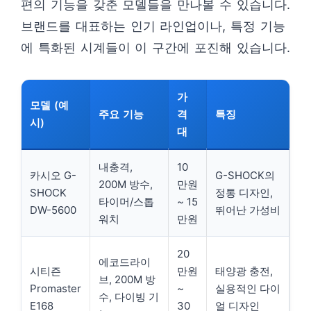
편의 기능을 갖춘 모델들을 만나볼 수 있습니다.
브랜드를 대표하는 인기 라인업이나, 특정 기능
에 특화된 시계들이 이 구간에 포진해 있습니다.
가
모델 (예
주요 기능
격
특징
시)
대
내충격,
10
카시오 G-
G-SHOCK의
200M 방수,
만원
SHOCK
정통 디자인,
타이머/스톱
~ 15
DW-5600
뛰어난 가성비
워치
만원
20
에코드라이
시티즌
만원
태양광 충전,
브, 200M 방
Promaster
~
실용적인 다이
수, 다이빙 기
E168
30
얼 디자인