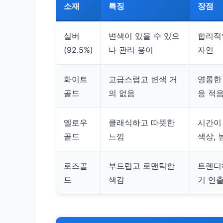
소재
특징
장점
실버
변색이 있을 수 있으
합리적
(92.5%)
나 관리 용이
자인
화이트
고급스럽고 변색 거
영롱한
골드
의 없음
응 적
옐로우
클래식하고 따뜻한
시간이
골드
느낌
색상, 
로즈골
부드럽고 로맨틱한
트렌디
드
색감
기 연