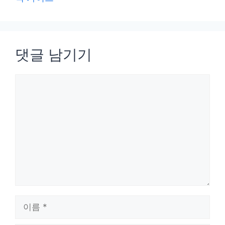
댓글 남기기
댓
글
이
름