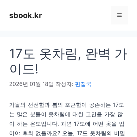
컨
텐
sbook.kr
메
츠
로
뉴
건
17도 옷차림, 완벽 가
너
뛰
이드!
기
2026년 01월 18일
작성자:
편집국
가을의 선선함과 봄의 포근함이 공존하는 17도
는 많은 분들이 옷차림에 대한 고민을 가장 많
이 하는 온도입니다. 과연 17도에 어떤 옷을 입
어야 후회 없을까요? 오늘, 17도 옷차림의 비밀