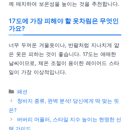
께 매치하여 보온성을 높이는 것을 추천합니다.
17도에 가장 피해야 할 옷차림은 무엇인
가요?
너무 두꺼운 겨울옷이나, 반팔처럼 지나치게 얇
은 옷은 피하는 것이 좋습니다. 17도는 애매한
날씨이므로, 체온 조절이 용이한 레이어드 스타
일이 가장 이상적입니다.
카
패션
테
청바지 종류, 완벽 분석! 당신에게 딱 맞는 핏
고
은?
리
버버리 머플러, 스타일 지수 높이는 현명한 선
택 가이드