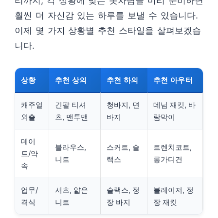
리까지, 각 상황에 맞는 옷차림을 미리 준비하면
훨씬 더 자신감 있는 하루를 보낼 수 있습니다.
이제 몇 가지 상황별 추천 스타일을 살펴보겠습
니다.
상황
추천 상의
추천 하의
추천 아우터
캐주얼
긴팔 티셔
청바지, 면
데님 재킷, 바
외출
츠, 맨투맨
바지
람막이
데이
블라우스,
스커트, 슬
트렌치코트,
트/약
니트
랙스
롱가디건
속
업무/
셔츠, 얇은
슬랙스, 정
블레이저, 정
격식
니트
장 바지
장 재킷