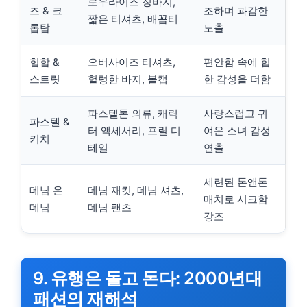
로우라이즈 청바지,
즈 & 크
조하며 과감한
짧은 티셔츠, 배꼽티
롭탑
노출
힙합 &
오버사이즈 티셔츠,
편안함 속에 힙
스트릿
헐렁한 바지, 볼캡
한 감성을 더함
파스텔톤 의류, 캐릭
사랑스럽고 귀
파스텔 &
터 액세서리, 프릴 디
여운 소녀 감성
키치
테일
연출
세련된 톤앤톤
데님 온
데님 재킷, 데님 셔츠,
매치로 시크함
데님
데님 팬츠
강조
9. 유행은 돌고 돈다: 2000년대
패션의 재해석