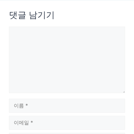
댓글 남기기
댓
글
이
름
이
메