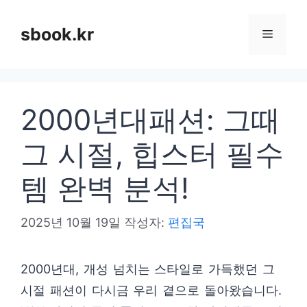
컨
텐
sbook.kr
메
츠
로
뉴
건
2000년대패션: 그때
너
뛰
그 시절, 힙스터 필수
기
템 완벽 분석!
2025년 10월 19일
작성자:
편집국
2000년대, 개성 넘치는 스타일로 가득했던 그
시절 패션이 다시금 우리 곁으로 돌아왔습니다.