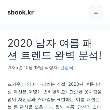
컨
텐
sbook.kr
메
츠
로
뉴
건
2020 남자 여름 패
너
뛰
션 트렌드 완벽 분석!
기
2025년 10월 19일
작성자:
편집국
뜨거운 태양이 내리쬐는 계절, 2020년 여름 남
성 패션은 어떻게 변화할까요? 단순한 옷차림을
넘어 자신감과 스타일을 표현하는 여름 패션은
늘 큰 관심을 모읍니다. 올해 여름, 당신의 스타